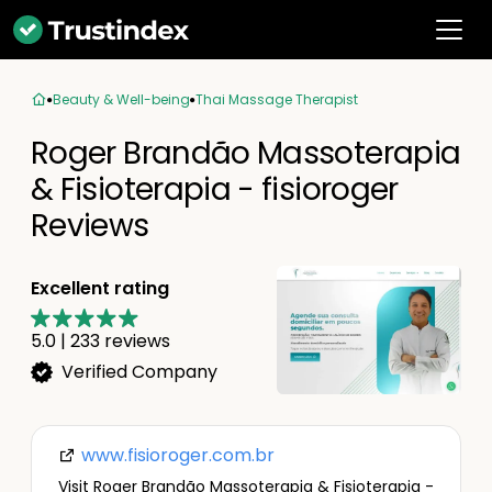
Beauty & Well-being
Thai Massage Therapist
Roger Brandão Massoterapia
& Fisioterapia - fisioroger
Reviews
Excellent rating
5.0
|
233
reviews
Verified Company
www.fisioroger.com.br
Visit Roger Brandão Massoterapia & Fisioterapia -