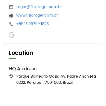
roger@fisioroger.com.br
www.fisioroger.com.br
+55 13 99701-1823
Location
HQ Address
Parque Balneario Oasis, Av. Padre Anchieta,
6232, Peruíbe 11750-000, Brazil