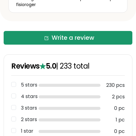
fisioroger
Write a review
Reviews
5.0
|
233
total
5 stars
230 pcs
4 stars
2 pcs
3 stars
0 pc
2 stars
1 pc
1 star
0 pc