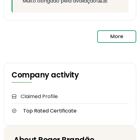
Muito obrigado pela avaliação!🙏🏼
More
Company activity
Claimed Profile
Top Rated Certificate
About Roger Brandão