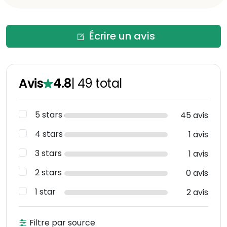
Écrire un avis
Avis
4.8
|
49
total
5 stars
45 avis
4 stars
1 avis
3 stars
1 avis
2 stars
0 avis
1 star
2 avis
Filtre par source