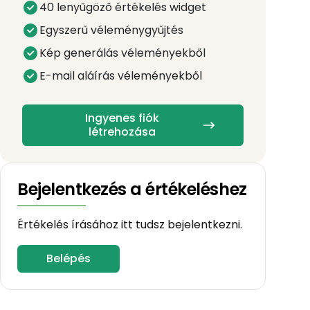
40 lenyűgöző értékelés widget
Egyszerű véleménygyűjtés
Kép generálás véleményekből
E-mail aláírás véleményekből
Ingyenes fiók
létrehozása
Bejelentkezés a értékeléshez
Értékelés írásához itt tudsz bejelentkezni.
Belépés