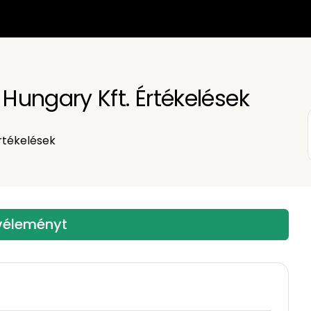
ungary Kft. Értékelések
rtékelések
 véleményt