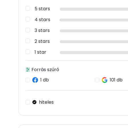
5 stars
4 stars
3 stars
2 stars
1 star
Forrás szűrő
1 db
101 db
hiteles