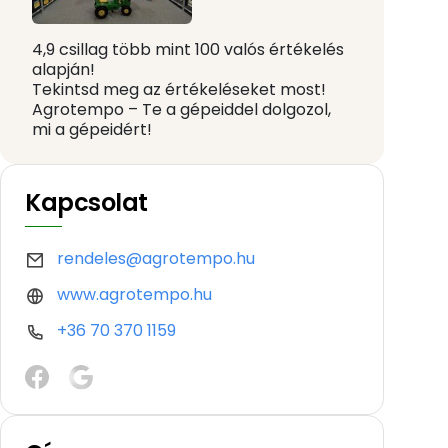
4,9 csillag több mint 100 valós értékelés
alapján!
Tekintsd meg az értékeléseket most!
Agrotempo – Te a gépeiddel dolgozol,
mi a gépeidért!
Kapcsolat
rendeles@agrotempo.hu
www.agrotempo.hu
+36 70 370 1159