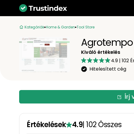
Kategóriák
Home & Garden
Tool Store
Agrotempo H
Kiváló értékelés
4.9
|
102
É
Hitelesített cég
Írj
Értékelések
4.9
|
102
Összes