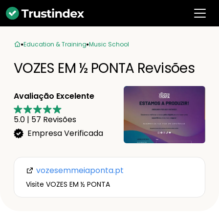
Education & Training
Music School
VOZES EM ½ PONTA Revisões
Avaliação Excelente
5.0
|
57
Revisões
Empresa Verificada
vozesemmeiaponta.pt
Visite VOZES EM ½ PONTA