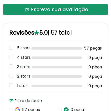
Escreva sua avaliação
Revisões
5.0
|
57
total
5 stars
57 peças
4 stars
0 peça
3 stars
0 peça
2 stars
0 peça
1 star
0 peça
Filtro de fonte
57 peças
0 peça