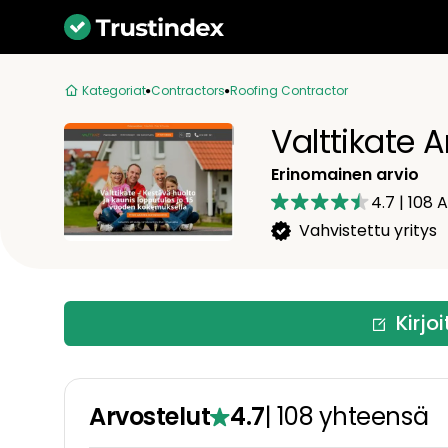
Kategoriat
Contractors
Roofing Contractor
Valttikate A
Erinomainen arvio
4.7
|
108
A
Vahvistettu yritys
Kirjo
Arvostelut
4.7
|
108
yhteensä