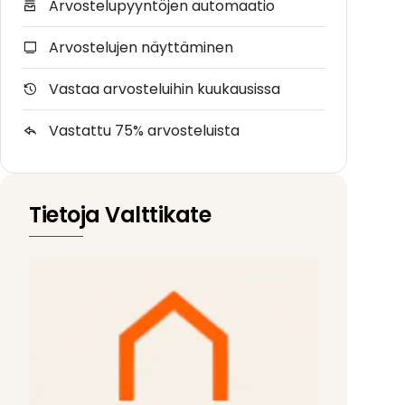
Arvostelupyyntöjen automaatio
Arvostelujen näyttäminen
Vastaa arvosteluihin kuukausissa
Vastattu 75% arvosteluista
Tietoja Valttikate