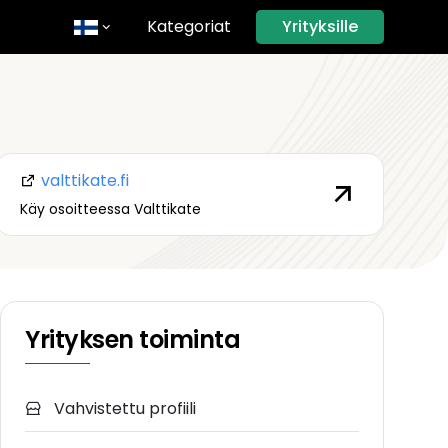
Kategoriat
Yrityksille
lish
omi
nska
valttikate.fi
Käy osoitteessa Valttikate
Yrityksen toiminta
Vahvistettu profiili