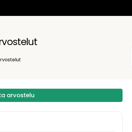
Eng
Su
rvostelut
Sve
rvostelut
ita arvostelu