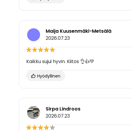
Maija Kuusenmäki-Metsälä
2026.07.23
Kaikku sujui hyvin. Kiitos 👌👍💚
Hyödyllinen
Sirpa Lindroos
2026.07.23