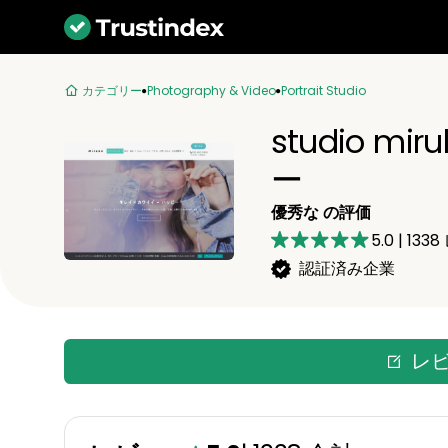
カテゴリー
Photography & Video
Portrait Studio
studio m
ー
優秀な の評価
5.0
|
1338
認証済み企業
レ