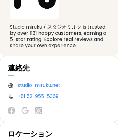
Studio miruku / スタジオミルク is trusted
by over 1131 happy customers, earning a
5-star rating! Explore real reviews and
share your own experience.
連絡先
studio-miruku.net
+81 52-955-5369
ロケーション