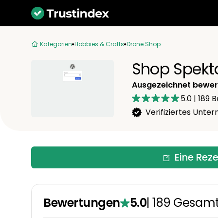
Kategorien
Hobbies & Crafts
Drone Shop
Shop Spekt
Ausgezeichnet bewer
5.0
|
189
B
Verifiziertes Unt
Eine Rez
Bewertungen
5.0
|
189
Gesam