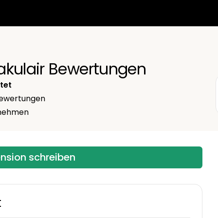
akulair Bewertungen
tet
ewertungen
ernehmen
ension schreiben
t