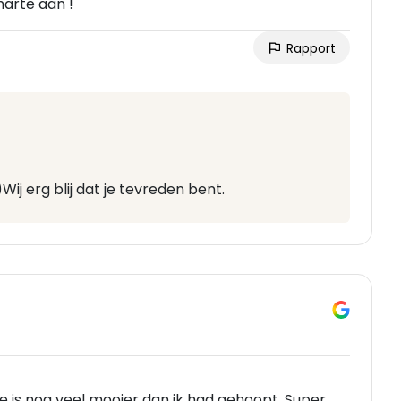
harte aan !
Rapport
ij erg blij dat je tevreden bent.
 is nog veel mooier dan ik had gehoopt. Super