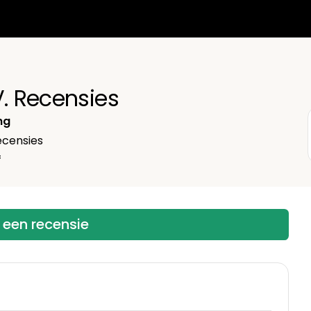
V. Recensies
ng
censies
f
f een recensie