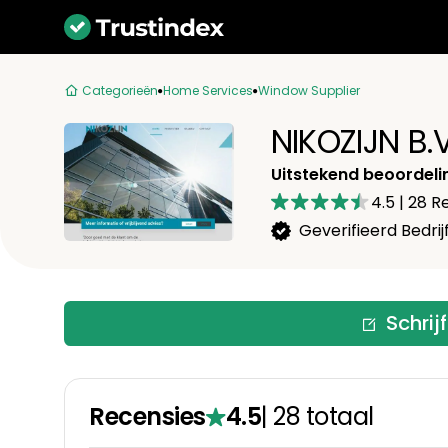
Categorieën
Home Services
Window Supplier
NIKOZIJN B.
Uitstekend beoordeli
4.5
|
28
Re
Geverifieerd Bedrij
Schrij
Recensies
4.5
|
28
totaal