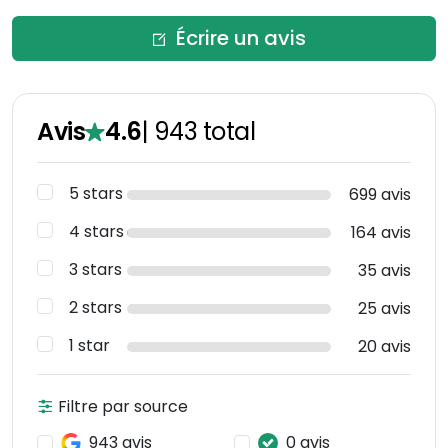
Écrire un avis
Avis
4.6
|
943
total
5 stars
699 avis
4 stars
164 avis
3 stars
35 avis
2 stars
25 avis
1 star
20 avis
Filtre par source
943 avis
0 avis