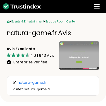
Events & Entertainment
Escape Room Center
natura-game.fr Avis
Avis Excellente
4.6
|
943
Avis
Entreprise vérifiée
natura-game.fr
Visitez natura-game.fr