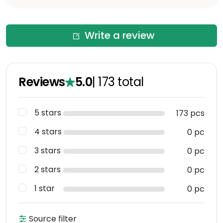
Write a review
Reviews
5.0
|
173
total
5 stars
173 pcs
4 stars
0 pc
3 stars
0 pc
2 stars
0 pc
1 star
0 pc
Source filter