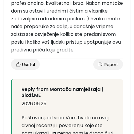
profesionalno, kvalitetno i brzo. Nakon montaže
dom su ostavili urednim i čistim a vlasnike
zadovoljnim odrađenim poslom :) hvala i imate
naše preporuke za dalje, u današnje vrijeme
zaista ste osvježenje koliko ste predani svom
poslu i koliko vaš ljudski pristup upotpunjuje ovu
predivnu priču koju gradite.
Useful
Report
Reply from Montaža namještaja |
Složi.ME
2026.06.25
Poštovani, od srca Vam hvala na ovoj
divnoj recenziji i povjerenju koje ste
nam ukazali. Izuzetno nam je drago čuti