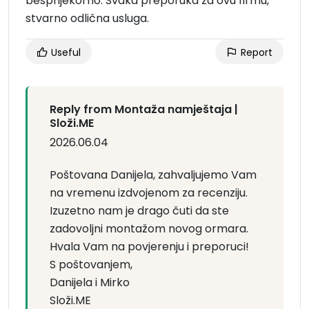
besprijekorno. Svaka preporuka za ovu firmu,
stvarno odlična usluga.
Useful
Report
Reply from Montaža namještaja |
Složi.ME
2026.06.04
Poštovana Danijela, zahvaljujemo Vam
na vremenu izdvojenom za recenziju.
Izuzetno nam je drago čuti da ste
zadovoljni montažom novog ormara.
Hvala Vam na povjerenju i preporuci!
S poštovanjem,
Danijela i Mirko
Složi.ME