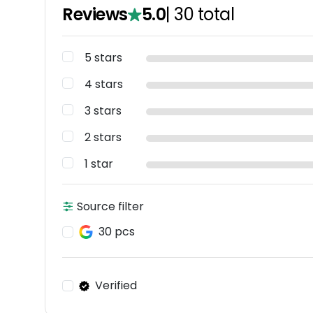
Reviews
5.0
|
30
total
5 stars
4 stars
3 stars
2 stars
1 star
Source filter
30 pcs
Verified