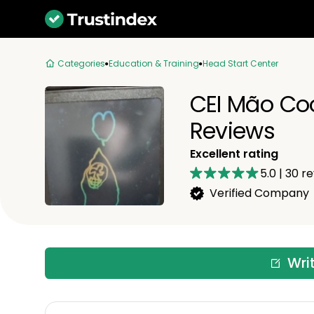
Categories
Education & Training
Head Start Center
CEI Mão Co
Reviews
Excellent rating
5.0
|
30
re
Verified Company
Wri