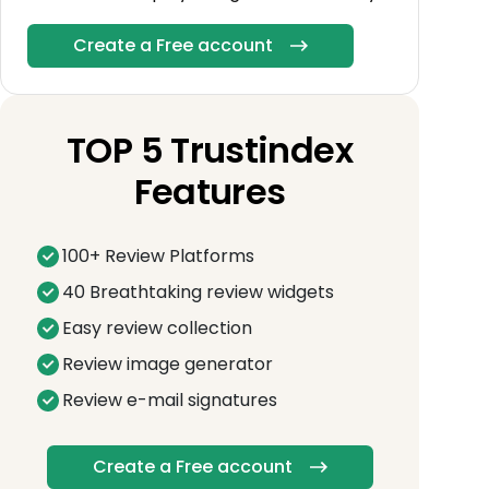
Create a Free account
TOP 5 Trustindex
Features
100+ Review Platforms
40 Breathtaking review widgets
Easy review collection
Review image generator
Review e-mail signatures
Create a Free account