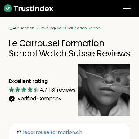
Education & Training
Adult Education School
Le Carrousel Formation
School Watch Suisse Reviews
Excellent rating
4.7
|
31
reviews
Verified Company
lecarrouselformation.ch