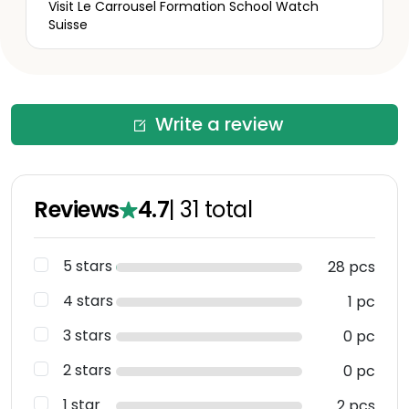
Visit Le Carrousel Formation School Watch
Suisse
Write a review
Reviews
4.7
|
31
total
5 stars
28 pcs
4 stars
1 pc
3 stars
0 pc
2 stars
0 pc
1 star
2 pcs