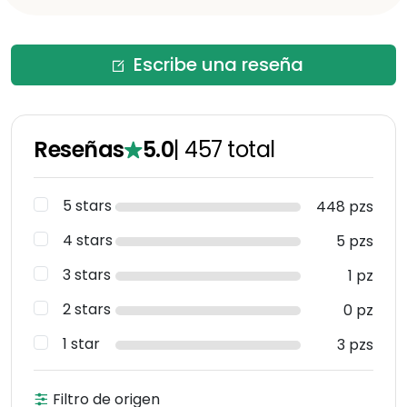
Escribe una reseña
Reseñas
5.0
|
457
total
5 stars
448 pzs
4 stars
5 pzs
3 stars
1 pz
2 stars
0 pz
1 star
3 pzs
Filtro de origen