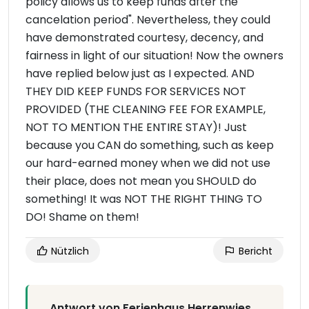
policy allows us to keep funds after the
cancelation period". Nevertheless, they could
have demonstrated courtesy, decency, and
fairness in light of our situation! Now the owners
have replied below just as I expected. AND
THEY DID KEEP FUNDS FOR SERVICES NOT
PROVIDED (THE CLEANING FEE FOR EXAMPLE,
NOT TO MENTION THE ENTIRE STAY)! Just
because you CAN do something, such as keep
our hard-earned money when we did not use
their place, does not mean you SHOULD do
something! It was NOT THE RIGHT THING TO
DO! Shame on them!
Nützlich
Bericht
Antwort von Ferienhaus Herrenwies