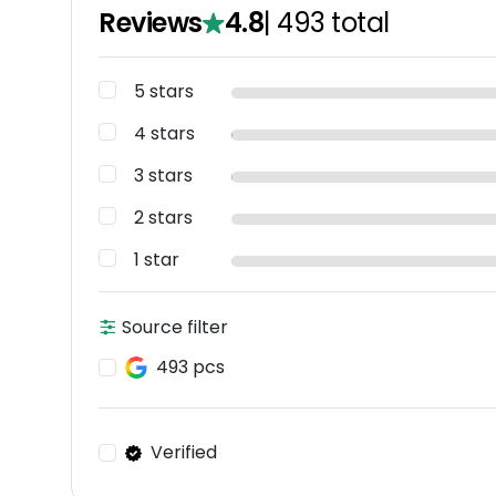
Reviews
4.8
|
493
total
5 stars
4 stars
3 stars
2 stars
1 star
Source filter
493 pcs
Verified