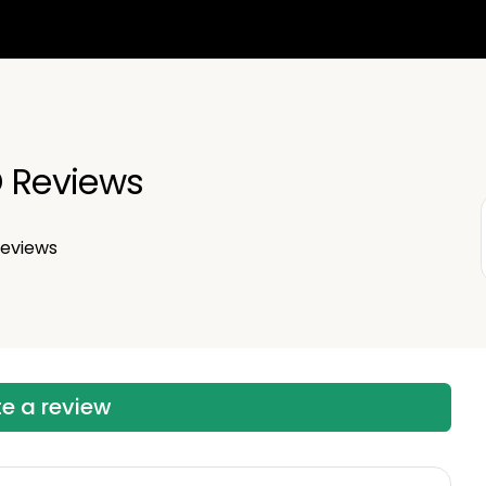
O Reviews
eviews
te a review