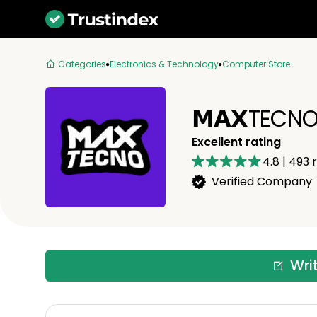
Categories
Electronics & Technology
Computer Store
𝗠𝗔𝗫TECN
Excellent rating
4.8
|
493
r
Verified Company
Wri