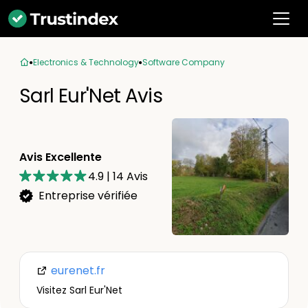
Electronics & Technology
Software Company
Sarl Eur'Net Avis
Avis Excellente
4.9
|
14
Avis
Entreprise vérifiée
eurenet.fr
Visitez Sarl Eur'Net