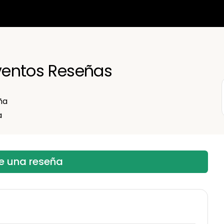
Eventos Reseñas
ña
a
be una reseña