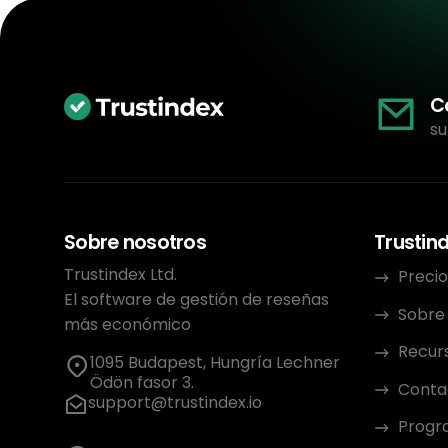
C
su
Sobre nosotros
Trustin
Trustindex Ltd.
Precio
El software de gestión de reseñas
Sobre
más económico
Recur
1095 Budapest, Hungría Lechner
Ödön fasor 3.
Conta
support@trustindex.io
Progra