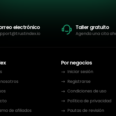
orreo electrónico
Taller gratuito
pport@trustindex.io
Agenda una cita ah
dex
Por negocios
s
Iniciar sesión
 nosotros
Registrarse
sos
Condiciones de uso
cto
Política de privacidad
ma de afiliados
Pautas de revisión