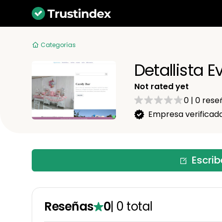
Categorías
Detallista 
Not rated yet
0
|
0
rese
Empresa verificad
Escri
Reseñas
0
|
0
total