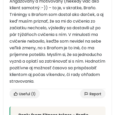
Angažovaný a motivovaný (niekedy viac ako
klient samotný :-)) – to je, v skratke, Braňo.
Tréningy s Braňom som dostal ako darček, a aj
keď musím priznať, že sa mi do cvičenia zo
začiatku nechcelo, výsledky sa dostavili už po
pár týždňoch cvičenia s ním. V minulosti ma
cvičenie nebavilo, keďže som nevidel na sebe
veľké zmeny, no s Braňom je to iné, čo ma
príjemne potešilo. Myslím si, že sa jednoducho
vyzná a oplatí sa zatrénovať si s ním. Hodnotím
pozitívne aj možnosť časovo sa prispôsobiť
klientom aj počas víkendov, či rady ohľadom
stravovania.
Useful
(1)
Report