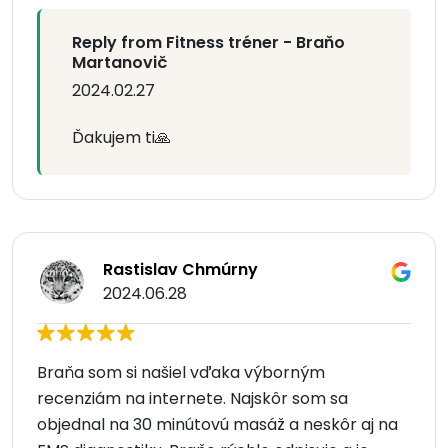
Reply from Fitness tréner - Braňo
Martanovič
2024.02.27
Ďakujem ti🙏
Rastislav Chmúrny
2024.06.28
Braňa som si našiel vďaka výborným
recenziám na internete. Najskôr som sa
objednal na 30 minútovú masáž a neskôr aj na