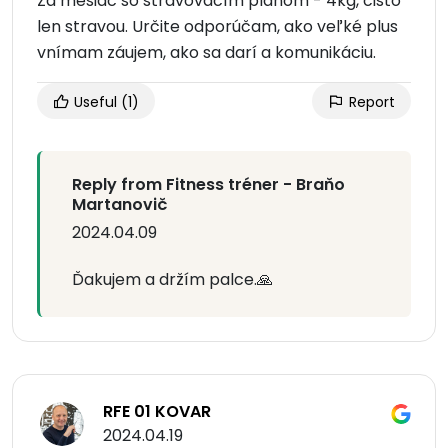
Za mesiac so stravovacím plánom - 4kg, čisto
len stravou. Určite odporúčam, ako veľké plus
vnímam záujem, ako sa darí a komunikáciu.
Useful
(1)
Report
Reply from Fitness tréner - Braňo
Martanovič
2024.04.09
Ďakujem a držím palce.🙏
RFE 01 KOVAR
2024.04.19