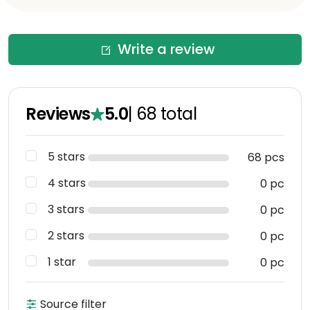
Write a review
Reviews
5.0
|
68
total
5 stars
68 pcs
4 stars
0 pc
3 stars
0 pc
2 stars
0 pc
1 star
0 pc
Source filter