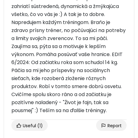
zahriatí sústredená, dynamická a žmýkajúca
všetko, čo vo vás je :) A tak je to dobre.
Napredujem každým tréningom. Braňo je
zdravo prísny tréner, no počúvajúci na potreby
a limity svojich zverencov. To sa mi páči.
Zaujíma sa, pýta sa a motivuje k lepším
výkonom. Pomáha posúvať vaše hranice. EDIT
6/2024: Od začiatku roka som schudol 14 kg.
Páčia sa mi jeho príspevky na sociálnych
sieťach, kde rozoberá zloženie rôznych
produktov. Robí v tomto smere dobrú osvetu.
Cvičíme spolu skoro ráno a od začiatku je
pozitívne naladený - "Život je fajn, tak sa
pousmej" :) Teším sa na ďalšie tréningy.
Useful
(1)
Report