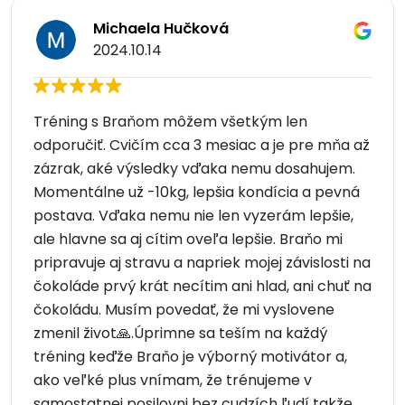
Michaela Hučková
2024.10.14
Tréning s Braňom môžem všetkým len
odporučiť. Cvičím cca 3 mesiac a je pre mňa až
zázrak, aké výsledky vďaka nemu dosahujem.
Momentálne už -10kg, lepšia kondícia a pevná
postava. Vďaka nemu nie len vyzerám lepšie,
ale hlavne sa aj cítim oveľa lepšie. Braňo mi
pripravuje aj stravu a napriek mojej závislosti na
čokoláde prvý krát necítim ani hlad, ani chuť na
čokoládu. Musím povedať, že mi vyslovene
zmenil život🙏.Úprimne sa teším na každý
tréning keďže Braňo je výborný motivátor a,
ako veľké plus vnímam, že trénujeme v
samostatnej posilovni bez cudzích ľudí takže