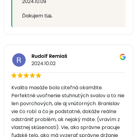
2024.10.09
Ďakujem ti🙏
Rudolf Remiaš
2024.10.02
Kvalita masáže bola citeľná okamžite.
Perfektné uvoľnenie stuhnutých svalov a to nie
len povrchových, ale aj vnútorných. Branislav
vie čo robí a čo je podstatné, dokáže reálne
odstrániť problém, ak nejaký máte. (vravím z
vlastnej skúsenosti). Vie, ako správne pracuje
ľudské telo, ako má vyzerať správne držanie