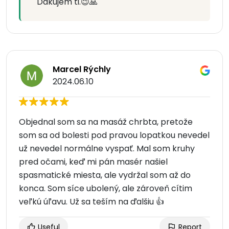
Ďakujem ti.😉🙏
Marcel Rýchly
2024.06.10
Objednal som sa na masáž chrbta, pretože
som sa od bolesti pod pravou lopatkou nevedel
už nevedel normálne vyspať. Mal som kruhy
pred očami, keď mi pán masér našiel
spasmatické miesta, ale vydržal som až do
konca. Som síce ubolený, ale zároveň cítim
veľkú úľavu. Už sa teším na ďalšiu 👍
Useful
Report