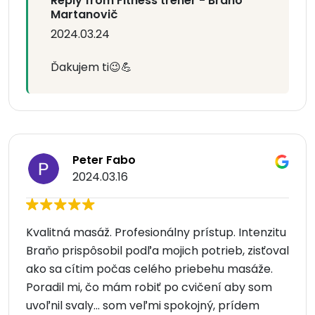
Reply from Fitness tréner - Braňo
Martanovič
2024.03.24
Ďakujem ti😉💪
Peter Fabo
2024.03.16
Kvalitná masáž. Profesionálny prístup. Intenzitu
Braňo prispôsobil podľa mojich potrieb, zisťoval
ako sa cítim počas celého priebehu masáže.
Poradil mi, čo mám robiť po cvičení aby som
uvoľnil svaly... som veľmi spokojný, prídem