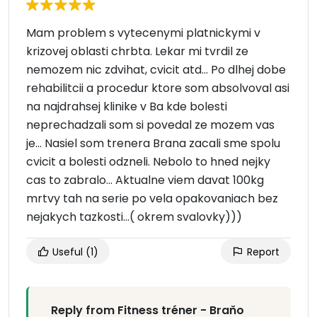
Mam problem s vytecenymi platnickymi v
krizovej oblasti chrbta. Lekar mi tvrdil ze
nemozem nic zdvihat, cvicit atd… Po dlhej dobe
rehabilitcii a procedur ktore som absolvoval asi
na najdrahsej klinike v Ba kde bolesti
neprechadzali som si povedal ze mozem vas
je… Nasiel som trenera Brana zacali sme spolu
cvicit a bolesti odzneli. Nebolo to hned nejky
cas to zabralo… Aktualne viem davat 100kg
mrtvy tah na serie po vela opakovaniach bez
nejakych tazkosti…( okrem svalovky)))
Useful
(1)
Report
Reply from Fitness tréner - Braňo