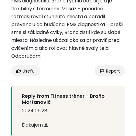
FMS diagnostiku. Braňo rýchlo odpisuje a je
flexibilný s termínmi. Masáž - poriadne
rozmasíroval stuhnuté miesta a poradil
prevenciu do budúcna. FMS diagnostika - prešli
sme si základné cviky, Braňo zistil kde sú slabé
miesta. Následne ukázal ako sa pripraviť pred
cvičením a ako rollovať hlavné svaly tela.
Odporúčam.
Useful
Report
Reply from Fitness tréner - Braňo
Martanovič
2024.06.28
Ďakujem.🙏