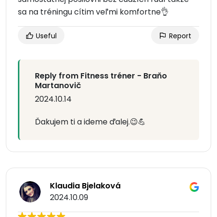
sa na tréningu cítim veľmi komfortne👌
Useful
Report
Reply from Fitness tréner - Braňo
Martanovič
2024.10.14
Ďakujem ti a ideme ďalej.😉💪
Klaudia Bjelaková
2024.10.09