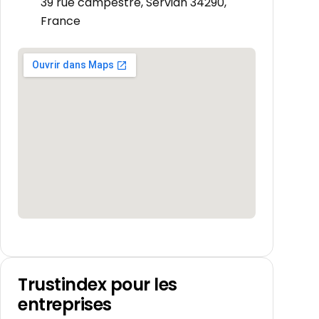
39 rue campestre, Servian 34290,
France
Trustindex pour les
entreprises