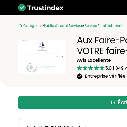
Catégories
Public & Local Services
Service Establishment
Aux Faire-P
VOTRE faire
Avis Excellente
5.0
|
349
A
Entreprise vérifiée
Écr