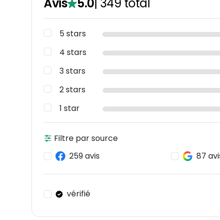
Avis
5.0
|
349
total
5 stars
4 stars
3 stars
2 stars
1 star
Filtre par source
259 avis
87 avi
vérifié