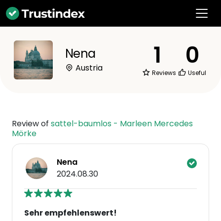
1
0
Nena
Austria
Reviews
Useful
Review of
sattel-baumlos - Marleen Mercedes
Mörke
Nena
2024.08.30
Sehr empfehlenswert!