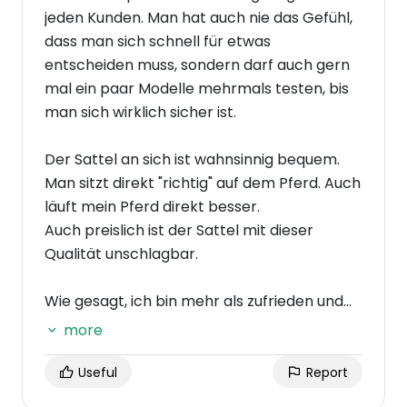
jeden Kunden. Man hat auch nie das Gefühl,
dass man sich schnell für etwas
entscheiden muss, sondern darf auch gern
mal ein paar Modelle mehrmals testen, bis
man sich wirklich sicher ist.
Der Sattel an sich ist wahnsinnig bequem.
Man sitzt direkt "richtig" auf dem Pferd. Auch
läuft mein Pferd direkt besser.
Auch preislich ist der Sattel mit dieser
Qualität unschlagbar.
Wie gesagt, ich bin mehr als zufrieden und
staune immer noch jedes Mal, wenn ich auf
more
mein Pferd sitze, wie unfassbar bequem und
sicher sich dieser Sattel anfühlt.
Useful
Report
Kann diesen Sattel wirklich jedem